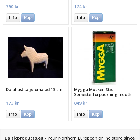
360 kr
174 kr
Info
Köp
Info
Köp
Dalahäst täljd omålad 13 cm
Mygga Mücken Stic -
Semesterförpackning med 5
st.
173 kr
849 kr
Info
Köp
Info
Köp
Balticproducts.eu
- Your Northern European online store
since