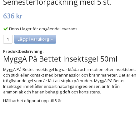
Semesterförpackning med 5 st.
636 kr
Finns i lager för omgående leverans
Lägg i varukorg »
Produktbeskrivning:
MyggA På Bettet Insektsgel 50ml
MyggA På Bettet Insektsgel lugnar klåda och irritation efter Insektsbett
och stick eller kontakt med brännnässlor och brännmaneter. Det är en
trögflytande gel som är lätt att stryka på huden. MyggA På Bettet
Insektsgel innehåller enbart naturliga ingredienser, är fri från
ammoniak och har en behaglig doft och konsistens.
Hållbarhet oöppnat upp till 5 år