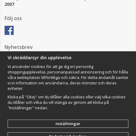
2007
Följ oss
Nyhetsbrev
Vi skräddarsyr din upplevelse
Vi använder cookies för att ge dig en personlig
Anmäl mig
shoppingupplevelse, personanpassad annonsering och för hålla
våra webbplatser tillförlitliga och säkra. För detta ändamål samlar
Impressum
vi in information om användarna, deras mönster och deras
enheter.
VAMOS Commerce AB
Organisationsnummer: 559502-0453
Klicka på "Okej" om du tillåter alla cookies eller välj vilka cookies
du tillåter och vilka du vill stänga av genom att klicka på
"Inställningar" nedan.
Inställningar