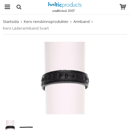
Startsida
Kero renskinnsprodukter
Armband
Produkten har blivit tillagd i varukorgen
Kero Läderarmband Svart