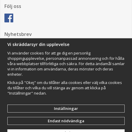
Följ oss
Nyhetsbrev
Vi skräddarsyr din upplevelse
Vi använder cookies för att ge dig en personlig
Anmäl mig
shoppingupplevelse, personanpassad annonsering och för hålla
våra webbplatser tillförlitliga och säkra. För detta ändamål samlar
Impressum
vi in information om användarna, deras mönster och deras
enheter.
VAMOS Commerce AB
Organisationsnummer: 559502-0453
Klicka på "Okej" om du tillåter alla cookies eller välj vilka cookies
du tillåter och vilka du vill stänga av genom att klicka på
"Inställningar" nedan.
Inställningar
Endast nödvändiga
Drift & produktion:
Wikinggruppen