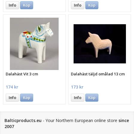
Info
Köp
Info
Köp
Dalahäst Vit 3 cm
Dalahäst täljd omålad 13 cm
174 kr
173 kr
Info
Köp
Info
Köp
Balticproducts.eu
- Your Northern European online store
since
2007