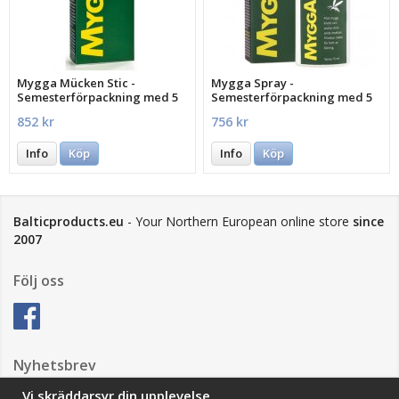
Mygga Mücken Stic -
Mygga Spray -
Semesterförpackning med 5
Semesterförpackning med 5
st.
st.
852 kr
756 kr
Info
Köp
Info
Köp
Balticproducts.eu
- Your Northern European online store
since
2007
Följ oss
Nyhetsbrev
Vi skräddarsyr din upplevelse