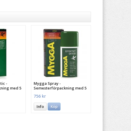
ic -
Mygga Spray -
kning med 5
Semesterförpackning med 5
st.
756 kr
Info
Köp