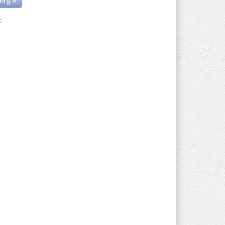
org »
: