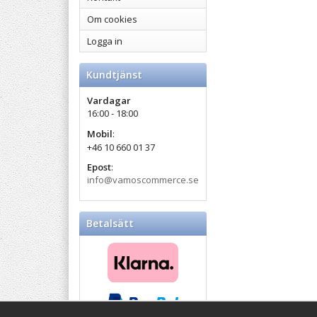
Om cookies
Logga in
Kundtjänst
Vardagar
16:00 - 18:00
Mobil
:
+46 10 660 01 37
Epost
:
info@vamoscommerce.se
Betalsätt