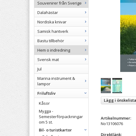
Souvenirer från Sverige
Dalahästar
Nordiska knivar
Samisk hantverk
Bastu tillbehör
Hem o indredning
Svensk mat
Jul
Marina instrument &
lampor
Friluftsliv
Lägg i önskelist
Kåsor
Mygga -
Semesterförpackningar
Artikelnummer:
om 5 st.
No13106076
Bil- o turistkartor
Direktlänk: