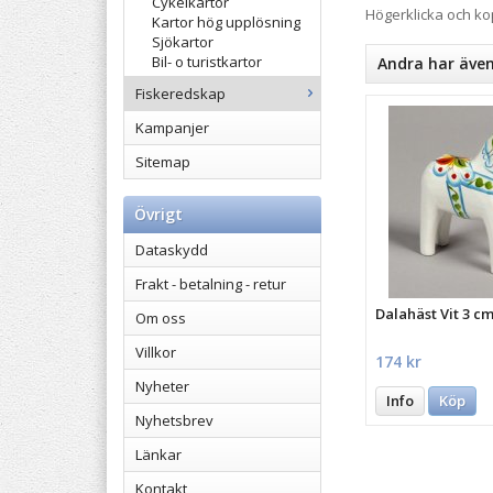
Cykelkartor
Högerklicka och k
Kartor hög upplösning
Sjökartor
Bil- o turistkartor
Andra har äve
Fiskeredskap
Kampanjer
Sitemap
Övrigt
Dataskydd
Frakt - betalning - retur
Dalahäst Vit 3 c
Om oss
Villkor
174 kr
Nyheter
Info
Köp
Nyhetsbrev
Länkar
Kontakt