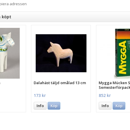
opiera adressen
n köpt
m
Dalahäst täljd omålad 13 cm
Mygga Mücken St
Semesterförpac
st.
173 kr
852 kr
Info
Köp
Info
Köp