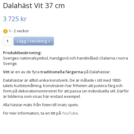
Dalahäst Vit 37 cm
3 725 kr
1 - 2 veckor
Lägg i varukorg »
Produktbeskrivning:
Sveriges nationalsymbol, handgjord och handmålad i Dalarna i norra
Sverige.
Vitt
är en av de fyra
traditionella färgerna
på Dalahästar.
Dalahästar är alltid unika konstverk. De är målade i stil med 1800-
talets Kurbitsmålning. Konstnären har friheten att justera färg och
form på dekorationsmönstret för att passa sin individuella stil. Därför
är bilderna som visas här endast exempel.
Alla hästar mäts från foten till örats spets.
För mer information, ta en titt på
YouTube
.