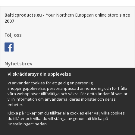
Balticproducts.eu
- Your Northern European online store
since
2007
Följ oss
Nyhetsbrev
Vi skräddarsyr din upplevelse
Vi använder cookies för att ge dig en personlig
Anmäl mig
shoppingupplevelse, personanpassad annonsering och för hålla
våra webbplatser tillförlitliga och säkra. För detta ändamål samlar
Impressum
vi in information om användarna, deras mönster och deras
enheter.
VAMOS Commerce AB
Organisationsnummer: 559502-0453
Klicka på "Okej" om du tillåter alla cookies eller välj vilka cookies
du tillåter och vilka du vill stänga av genom att klicka på
"Inställningar" nedan.