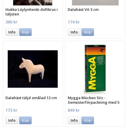
Hukka Löylynhenki doftkrus i
Dalahäst Vit 3 cm
täljsten
360 kr
174 kr
Info
Köp
Info
Köp
Dalahäst täljd omålad 13 cm
Mygga Mücken Stic -
Semesterförpackning med 5
st.
173 kr
849 kr
Info
Köp
Info
Köp