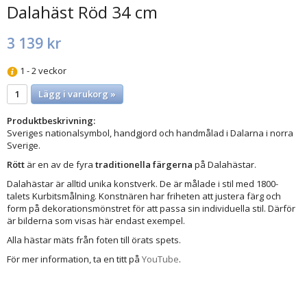
Dalahäst Röd 34 cm
3 139 kr
1 - 2 veckor
Lägg i varukorg »
Produktbeskrivning:
Sveriges nationalsymbol, handgjord och handmålad i Dalarna i norra
Sverige.
Rött
är en av de fyra
traditionella färgerna
på Dalahästar.
Dalahästar är alltid unika konstverk. De är målade i stil med 1800-
talets Kurbitsmålning. Konstnären har friheten att justera färg och
form på dekorationsmönstret för att passa sin individuella stil. Därför
är bilderna som visas här endast exempel.
Alla hästar mäts från foten till örats spets.
För mer information, ta en titt på
YouTube
.