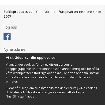
Balticproducts.eu
- Your Northern European online store
since
2007
Följ oss
Nyhetsbrev
Vi skräddarsyr din upplevelse
Vi använder cookies för att ge dig en personlig
Anmäl mig
shoppingupplevelse, personanpassad annonsering och för hålla
våra webbplatser tillförlitliga och säkra. För detta ändamål samlar
Impressum
vi in information om användarna, deras mönster och deras
enheter.
VAMOS Commerce AB
Organisationsnummer: 559502-0453
Klicka på "Okej" om du tillåter alla cookies eller välj vilka cookies
du tillåter och vilka du vill stänga av genom att klicka på
"Inställningar" nedan.