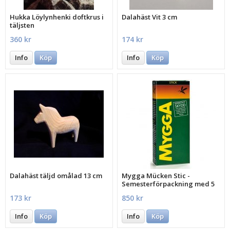
Hukka Löylynhenki doftkrus i
Dalahäst Vit 3 cm
täljsten
360 kr
174 kr
Info
Köp
Info
Köp
Dalahäst täljd omålad 13 cm
Mygga Mücken Stic -
Semesterförpackning med 5
st.
173 kr
850 kr
Info
Köp
Info
Köp