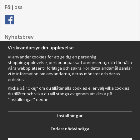
Följ oss
Nyhetsbrev
Vi skräddarsyr din upplevelse
Vi använder cookies för att ge dig en personlig
Anmäl mig
shoppingupplevelse, personanpassad annonsering och för hålla
våra webbplatser tillförlitliga och säkra. För detta ändamål samlar
Impressum
vi in information om användarna, deras mönster och deras
enheter.
VAMOS Commerce AB
Organisationsnummer: 559502-0453
Klicka på "Okej" om du tillåter alla cookies eller välj vilka cookies
du tillåter och vilka du vill stänga av genom att klicka på
"Inställningar" nedan.
Inställningar
Endast nödvändiga
Drift & produktion:
Wikinggruppen