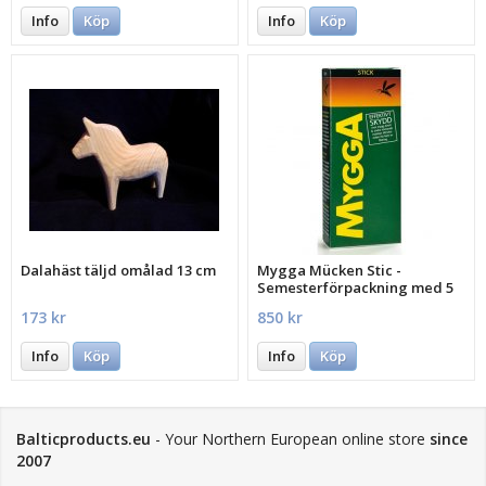
Info
Köp
Info
Köp
Dalahäst täljd omålad 13 cm
Mygga Mücken Stic -
Semesterförpackning med 5
st.
173 kr
850 kr
Info
Köp
Info
Köp
Balticproducts.eu
- Your Northern European online store
since
2007