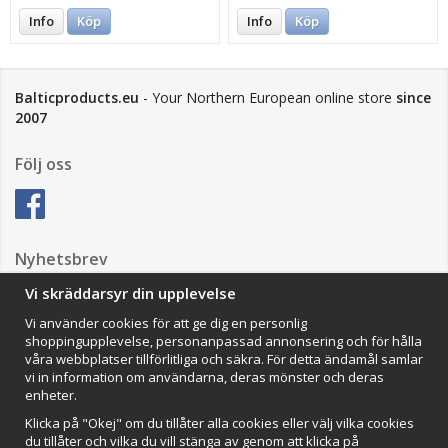
Info
Köp
Info
Köp
Balticproducts.eu
- Your Northern European online store
since
2007
Följ oss
Nyhetsbrev
Vi skräddarsyr din upplevelse
Vi använder cookies för att ge dig en personlig
Anmäl mig
shoppingupplevelse, personanpassad annonsering och för hålla
våra webbplatser tillförlitliga och säkra. För detta ändamål samlar
Impressum
vi in information om användarna, deras mönster och deras
enheter.
VAMOS Commerce AB
Organisationsnummer: 559502-0453
Klicka på "Okej" om du tillåter alla cookies eller välj vilka cookies
du tillåter och vilka du vill stänga av genom att klicka på