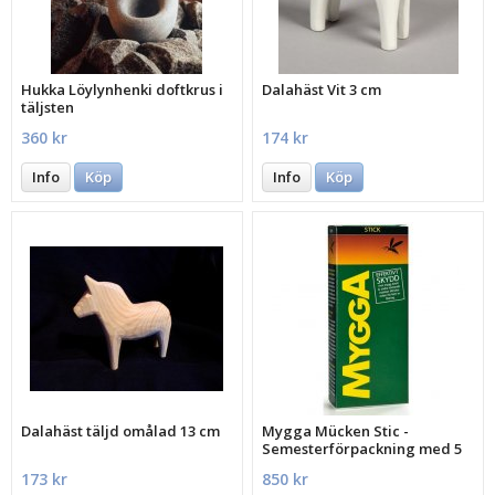
Hukka Löylynhenki doftkrus i
Dalahäst Vit 3 cm
täljsten
360 kr
174 kr
Info
Köp
Info
Köp
Dalahäst täljd omålad 13 cm
Mygga Mücken Stic -
Semesterförpackning med 5
st.
173 kr
850 kr