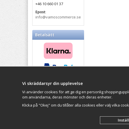
+46 10 660 01 37
Epost
:
info@vamoscommerce.se
Betalsätt
Vi skräddarsyr din upplevelse
Balticproducts.eu
- Your
Impressum
Northern European online
Vi använder cookies för att ge dig en personlig shoppinguppl
VAMOS Commer
store
since 2007
om användarna, deras mönster och deras enheter.
Organisationsn
Klicka på "Okej" om du tillåter alla cookies eller välj vilka coo
Instäl