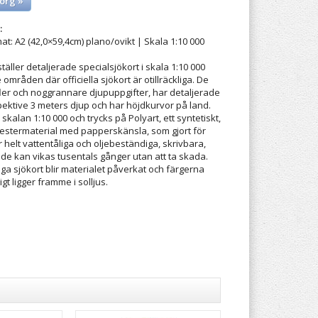
org »
:
at: A2 (42,0×59,4cm) plano/ovikt | Skala 1:10 000
ller detaljerade specialsjökort i skala 1:10 000
mråden där officiella sjökort är otillräckliga. De
 fler och noggrannare djupuppgifter, har detaljerade
pektive 3 meters djup och har höjdkurvor på land.
skalan 1:10 000 och trycks på Polyart, ett syntetiskt,
yestermaterial med papperskänsla, som gjort för
 helt vattentåliga och oljebeständiga, skrivbara,
h de kan vikas tusentals gånger utan att ta skada.
ga sjökort blir materialet påverkat och färgerna
t ligger framme i solljus.