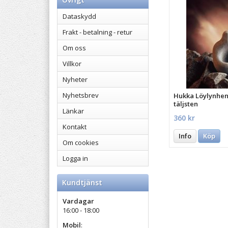
Dataskydd
Frakt - betalning - retur
Om oss
Villkor
Nyheter
Nyhetsbrev
Hukka Löylynhenk
täljsten
Länkar
360 kr
Kontakt
Info
Köp
Om cookies
Logga in
Kundtjänst
Vardagar
16:00 - 18:00
Mobil
: