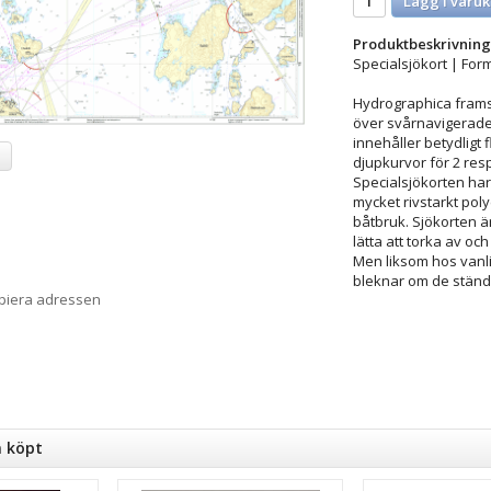
Lägg i varuk
Produktbeskrivning
Specialsjökort | Form
Hydrographica framstä
över svårnavigerade o
innehåller betydligt
a
djupkurvor för 2 res
Specialsjökorten har 
mycket rivstarkt pol
båtbruk. Sjökorten är
lätta att torka av oc
Men liksom hos vanli
bleknar om de ständig
opiera adressen
n köpt