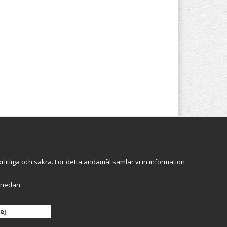
Följ oss
itliga och säkra. För detta ändamål samlar vi in information
r" nedan.
Anmäl mig
ej