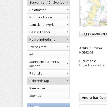
Souvenirer från Sverige
Dalahästar
Nordiska knivar
Samisk hantverk
Bastu tillbehör
Lägg i önskelist
Hem o indredning
Svensk mat
Artikelnummer:
HG932-02
Jul
Direktlänk:
Marina instrument &
Högerklicka och k
lampor
Friluftsliv
Fiskeredskap
Kampanjer
Sitemap
Andra har äve
Övrigt