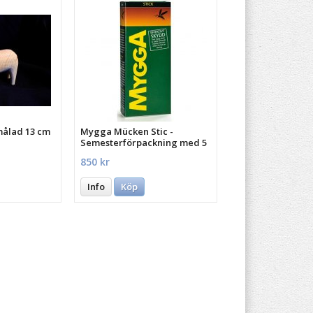
målad 13 cm
Mygga Mücken Stic -
Semesterförpackning med 5
st.
850 kr
Info
Köp