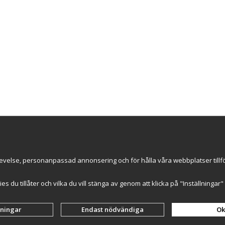
Nyhetsbrev
evelse, personanpassad annonsering och för hålla våra webbplatser tillförl
ce AB
ummer: 559502-0453
kies du tillåter och vilka du vill stänga av genom att klicka på "Inställninga
lningar
Endast nödvändiga
Ok
Drift & produktion:
Wikinggruppen