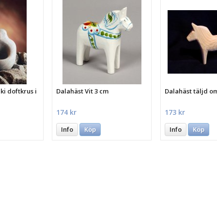
i doftkrus i
Dalahäst Vit 3 cm
Dalahäst täljd o
174 kr
173 kr
Info
Köp
Info
Köp