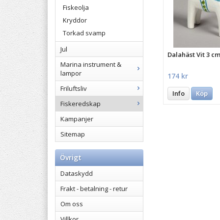
Fiskeolja
Kryddor
Torkad svamp
Jul
Dalahäst Vit 3 c
Marina instrument &
lampor
174 kr
Friluftsliv
Info
Köp
Fiskeredskap
Kampanjer
Sitemap
Övrigt
Dataskydd
Frakt - betalning - retur
Om oss
Villkor