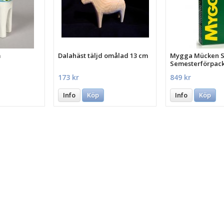
m
Dalahäst täljd omålad 13 cm
Mygga Mücken St
Semesterförpac
st.
173 kr
849 kr
Info
Köp
Info
Köp