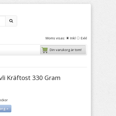
Moms visas:
Inkl
Exkl
Din varukorg är tom!
vli Kräftost 330 Gram
eckor
org »