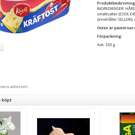
Produktbeskrivning
INGREDIENSER: HÅRDO
smältsalter (E339, E
(innehåller SELLERI), di
Osten är pastöriser
Förpackning:
Ask: 330 g
a
opiera adressen
n köpt