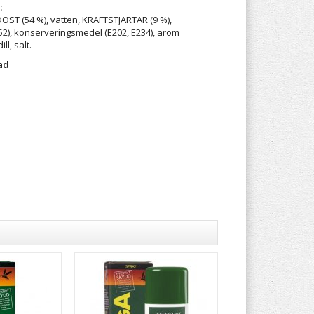
:
ST (54 %), vatten, KRÄFTSTJÄRTAR (9 %),
452), konserveringsmedel (E202, E234), arom
ll, salt.
ad