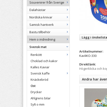
Souvenirer från Sverige
Dalahästar
Nordiska knivar
Samisk hantverk
Bastu tillbehör
Lägg i önskelist
Hem o indredning
Svensk mat
Artikelnummer:
Renkött
KavliKO-330
Choklad och kakor
Direktlänk:
Kalles Kaviar
Högerklicka och k
Svensk kaffe
Andra har äve
Knäckebröd
Ost
Drycker
Ahlgrens bilar
Sylt o mm