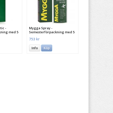
ic -
Mygga Spray -
kning med 5
Semesterförpackning med 5
st.
753 kr
Info
Köp