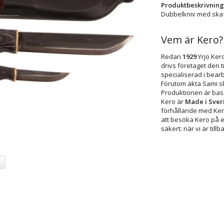
Produktbeskrivning
Dubbelkniv med skaft 
Vem är Kero?
Redan
1929
Yrjö Kero
drivs företaget den 
specialiserad i bear
Förutom äkta Sami sk
Produktionen är base
Kero är
Made i Sver
förhållande med Kero
att besöka Kero på e
säkert: när vi är till
a