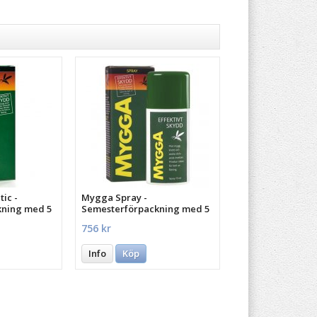
ic -
Mygga Spray -
kning med 5
Semesterförpackning med 5
st.
756 kr
Info
Köp