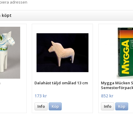
opiera adressen
n köpt
m
Dalahäst täljd omålad 13 cm
Mygga Mücken St
Semesterförpac
st.
173 kr
852 kr
Info
Köp
Info
Köp