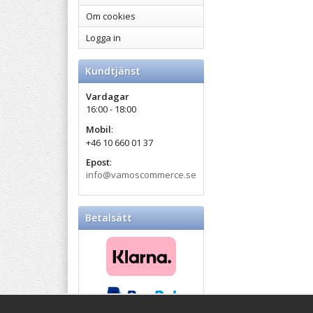
Om cookies
Logga in
Kundtjänst
Vardagar
16:00 - 18:00
Mobil
:
+46 10 660 01 37
Epost
:
info@vamoscommerce.se
Betalsätt