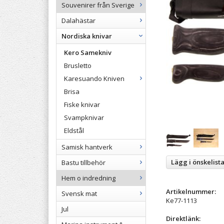
Souvenirer från Sverige
Dalahästar
Nordiska knivar
Kero Samekniv
Brusletto
Karesuando Kniven
Brisa
Fiske knivar
Svampknivar
Eldstål
Samisk hantverk
Lägg i önskelist
Bastu tillbehör
Hem o indredning
Artikelnummer:
Svensk mat
Ke77-1113
Jul
Direktlänk: