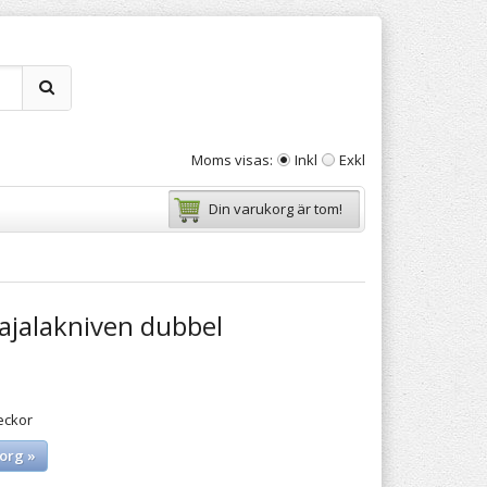
Moms visas:
Inkl
Exkl
Din varukorg är tom!
ajalakniven dubbel
eckor
org »