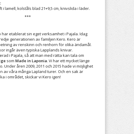
:
i lamell, kolståls blad 21+9,5 cm, knivslida i läder.
***
 har etablerat sin eget verksamhet i Pajala. Idag
tredje generationen av familjen Kero. Kero är
betning av renskinn och renhorn för olika ändamål.
or ingår även typiska Lapplands knivar.
rad i Pajala, så att man med rätta kan tala om
ige
som
Made in Laponia
. Vi har ett mycket länge
. Under åren 2009, 2011 och 2015 hade vi möjlighet
n av våra många Lapland turer. Och en sak är
baka i området, skickar vi Kero igen!