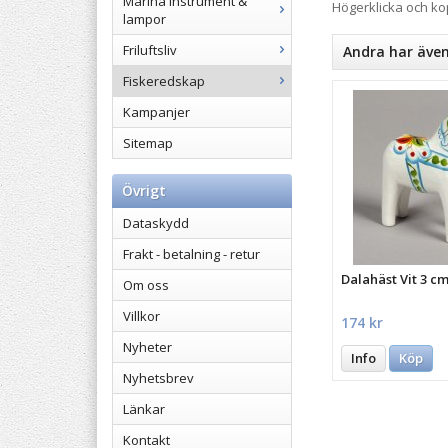
Marina instrument &
Högerklicka och k
lampor
Friluftsliv
Andra har äve
Fiskeredskap
Kampanjer
Sitemap
Övrigt
Dataskydd
Frakt - betalning - retur
Dalahäst Vit 3 c
Om oss
Villkor
174 kr
Nyheter
Info
Köp
Nyhetsbrev
Länkar
Kontakt