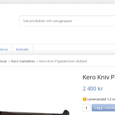
sbrev
Kontakt
nivar
Kero Samekniv
Kero Kniv Pajalakniven dubbel
Kero Kniv P
2 400 kr
Leveranstid 1-2 v
Lägg i varuk