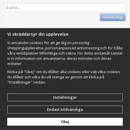
Anmäl mig
Impressum
Vi skräddarsyr din upplevelse
VAMOS Commerce AB
Vi använder cookies för att ge dig en personlig
Organisationsnummer: 559502-0453
shoppingupplevelse, personanpassad annonsering och för hålla
våra webbplatser tillförlitliga och säkra. För detta ändamål samlar
vi in information om användarna, deras mönster och deras
enheter.
Klicka på "Okej" om du tillåter alla cookies eller välj vilka cookies
du tillåter och vilka du vill stänga av genom att klicka på
"Inställningar" nedan.
Drift & produktion:
Wikinggruppen
Inställningar
Endast nödvändiga
Okej