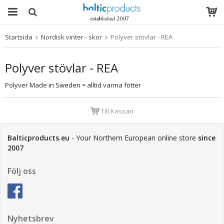
Startsida
Nordisk vinter - skor
Polyver stövlar - REA
Produkten har blivit tillagd i varukorgen
Polyver stövlar - REA
Polyver Made in Sweden = alltid varma fötter
Till Kassan
Balticproducts.eu
- Your Northern European online store
since
2007
Följ oss
Nyhetsbrev