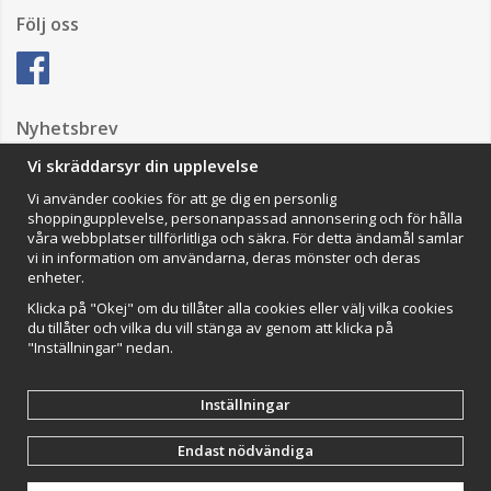
Följ oss
Nyhetsbrev
Vi skräddarsyr din upplevelse
Vi använder cookies för att ge dig en personlig
Anmäl mig
shoppingupplevelse, personanpassad annonsering och för hålla
våra webbplatser tillförlitliga och säkra. För detta ändamål samlar
Impressum
vi in information om användarna, deras mönster och deras
enheter.
VAMOS Commerce AB
Organisationsnummer: 559502-0453
Klicka på "Okej" om du tillåter alla cookies eller välj vilka cookies
du tillåter och vilka du vill stänga av genom att klicka på
"Inställningar" nedan.
Inställningar
Endast nödvändiga
Drift & produktion:
Wikinggruppen