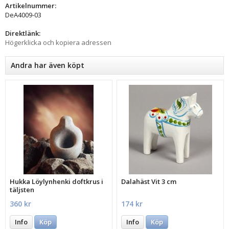
Artikelnummer:
DeA4009-03
Direktlänk:
Högerklicka och kopiera adressen
Andra har även köpt
Hukka Löylynhenki doftkrus i
Dalahäst Vit 3 cm
täljsten
360 kr
174 kr
Info
Köp
Info
Köp