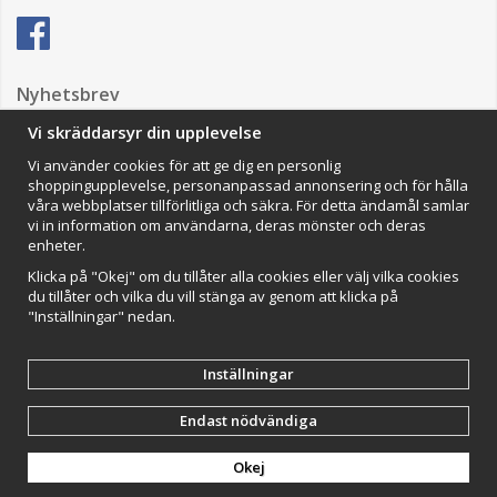
Nyhetsbrev
Vi skräddarsyr din upplevelse
Vi använder cookies för att ge dig en personlig
Anmäl mig
shoppingupplevelse, personanpassad annonsering och för hålla
våra webbplatser tillförlitliga och säkra. För detta ändamål samlar
Impressum
vi in information om användarna, deras mönster och deras
enheter.
VAMOS Commerce AB
Organisationsnummer: 559502-0453
Klicka på "Okej" om du tillåter alla cookies eller välj vilka cookies
du tillåter och vilka du vill stänga av genom att klicka på
"Inställningar" nedan.
Inställningar
Endast nödvändiga
Drift & produktion:
Wikinggruppen
Okej