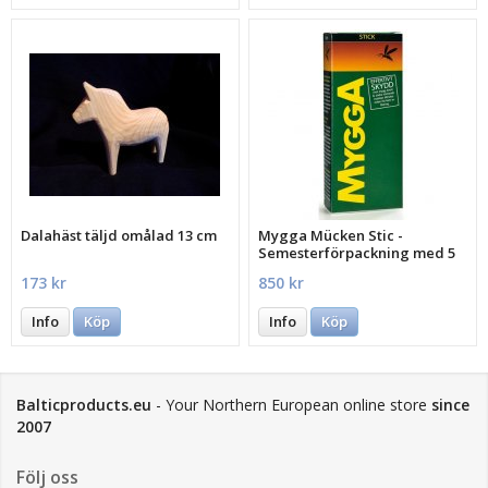
Dalahäst täljd omålad 13 cm
Mygga Mücken Stic -
Semesterförpackning med 5
st.
173 kr
850 kr
Info
Köp
Info
Köp
Balticproducts.eu
- Your Northern European online store
since
2007
Följ oss