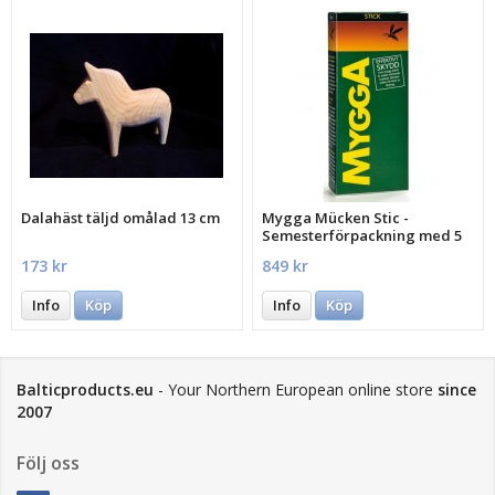
Dalahäst täljd omålad 13 cm
Mygga Mücken Stic -
Semesterförpackning med 5
st.
173 kr
849 kr
Info
Köp
Info
Köp
Balticproducts.eu
- Your Northern European online store
since
2007
Följ oss