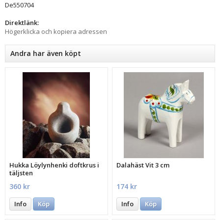
De550704
Direktlänk:
Högerklicka och kopiera adressen
Andra har även köpt
Hukka Löylynhenki doftkrus i
Dalahäst Vit 3 cm
täljsten
360 kr
174 kr
Info
Köp
Info
Köp