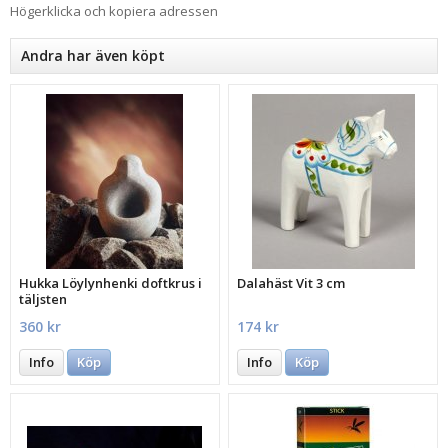
Högerklicka och kopiera adressen
Andra har även köpt
Hukka Löylynhenki doftkrus i
Dalahäst Vit 3 cm
täljsten
360 kr
174 kr
Info
Köp
Info
Köp