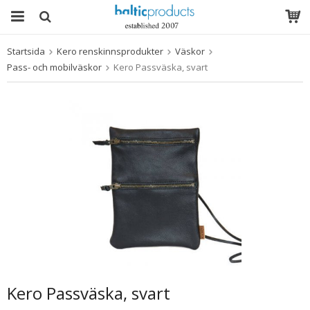
Startsida
Kero renskinnsprodukter
Väskor
Produkten har blivit tillagd i varukorgen
Pass- och mobilväskor
Kero Passväska, svart
Kero Passväska, svart