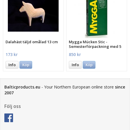
Dalahäst täljd omålad 13 cm
Mygga Mücken Stic -
Semesterförpackning med 5
st.
173 kr
850 kr
Info
Köp
Info
Köp
Balticproducts.eu
- Your Northern European online store
since
2007
Följ oss