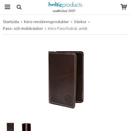
Startsida
Kero renskinnsprodukter
Väskor
Produkten har blivit tillagd i varukorgen
Pass- och mobilväskor
Kero Passfodral, antik