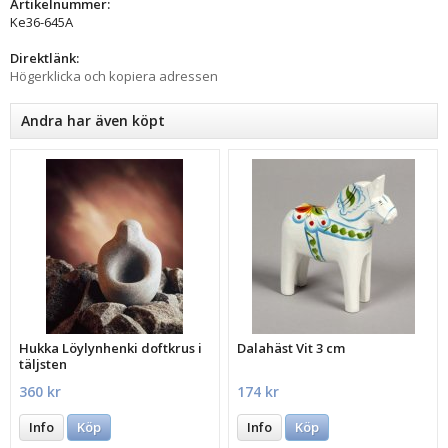
Artikelnummer:
Ke36-645A
Direktlänk:
Högerklicka och kopiera adressen
Andra har även köpt
Hukka Löylynhenki doftkrus i
Dalahäst Vit 3 cm
täljsten
360 kr
174 kr
Info
Köp
Info
Köp