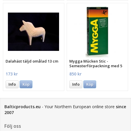
Dalahäst täljd omålad 13 cm
Mygga Mücken Stic -
Semesterförpackning med 5
st.
173 kr
850 kr
Info
Köp
Info
Köp
Balticproducts.eu
- Your Northern European online store
since
2007
Följ oss