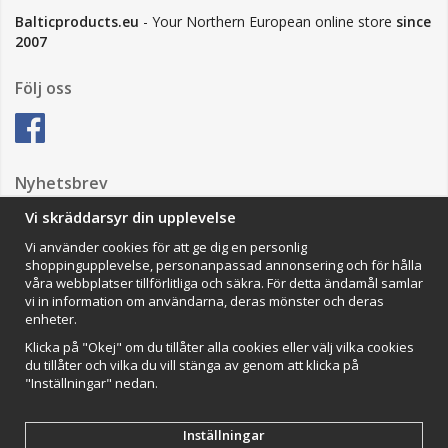
Balticproducts.eu
- Your Northern European online store
since
2007
Följ oss
Nyhetsbrev
Vi skräddarsyr din upplevelse
Vi använder cookies för att ge dig en personlig
Anmäl mig
shoppingupplevelse, personanpassad annonsering och för hålla
våra webbplatser tillförlitliga och säkra. För detta ändamål samlar
Impressum
vi in information om användarna, deras mönster och deras
enheter.
VAMOS Commerce AB
Organisationsnummer: 559502-0453
Klicka på "Okej" om du tillåter alla cookies eller välj vilka cookies
du tillåter och vilka du vill stänga av genom att klicka på
"Inställningar" nedan.
Inställningar