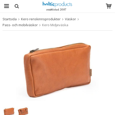
Startsida
Kero renskinnsprodukter
Väskor
Produkten har blivit tillagd i varukorgen
Pass- och mobilväskor
Kero Midjeväska