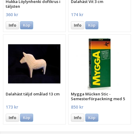
Hukka Löylynhenki doftkrus i
Dalahäst Vit 3 cm
täljsten
360 kr
174 kr
Info
Köp
Info
Köp
Dalahäst täljd omålad 13 cm
Mygga Mücken Stic -
Semesterförpackning med 5
st.
173 kr
850 kr
Info
Köp
Info
Köp