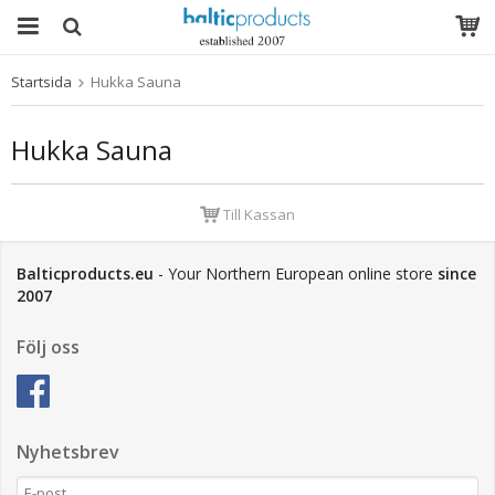
Startsida
Hukka Sauna
Produkten har blivit tillagd i varukorgen
Hukka Sauna
Till Kassan
Balticproducts.eu
- Your Northern European online store
since
2007
Följ oss
Nyhetsbrev