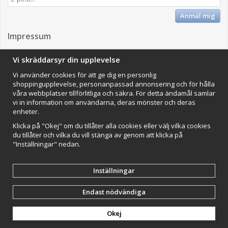
Anmäl mig
Impressum
VAMOS Commerce AB
Vi skräddarsyr din upplevelse
Organisationsnummer: 559502-0453
Vi använder cookies för att ge dig en personlig
shoppingupplevelse, personanpassad annonsering och för hålla
våra webbplatser tillförlitliga och säkra. För detta ändamål samlar
vi in information om användarna, deras mönster och deras
enheter.
Klicka på "Okej" om du tillåter alla cookies eller välj vilka cookies
du tillåter och vilka du vill stänga av genom att klicka på
Drift & produktion:
Wikinggruppen
"Inställningar" nedan.
Inställningar
Endast nödvändiga
Okej