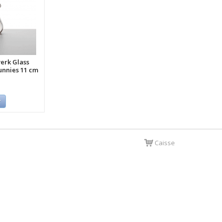
erk Glass
unnies 11 cm
r
Caisse