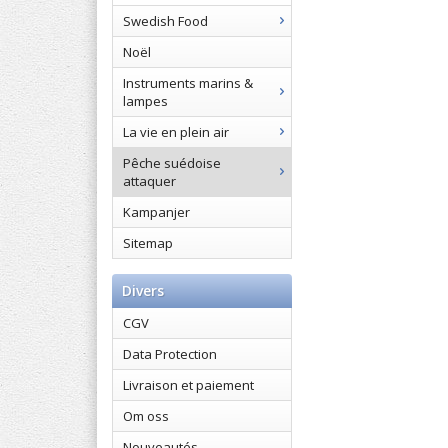
Swedish Food
Noël
Instruments marins &
lampes
La vie en plein air
Pêche suédoise
attaquer
Kampanjer
Sitemap
Divers
CGV
Data Protection
Livraison et paiement
Om oss
Nouveautés