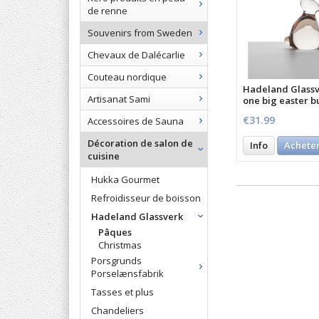
de renne
Souvenirs from Sweden
Chevaux de Dalécarlie
Couteau nordique
Hadeland Glassv
Artisanat Sami
one big easter b
€31.99
Accessoires de Sauna
Décoration de salon de
Info
Achete
cuisine
Hukka Gourmet
Refroidisseur de boisson
Hadeland Glassverk
Pâques
Christmas
Porsgrunds
Porselænsfabrik
Tasses et plus
Chandeliers