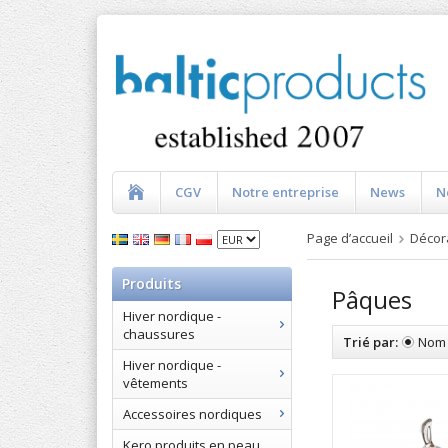
CGV
Notre entreprise
News
N
Page d’accueil
Décora
Produits
Pâques
Hiver nordique -
chaussures
Trié par:
Nom
Hiver nordique -
vêtements
Accessoires nordiques
Kero produits en peau