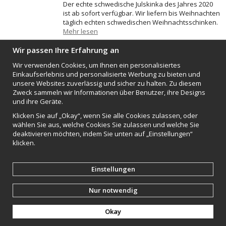
Der echte schwedische Julskinka des Jahres 2020
ist ab sofort verfügbar. Wir liefern bis Weihnachten
täglich echten schwedischen Weihnachtsschinken.
Mehr lesen
Wir passen Ihre Erfahrung an
Täglich am Montag von heute
Wir verwenden Cookies, um Ihnen ein personalisiertes
bis 31.März
Einkaufserlebnis und personalisierte Werbung zu bieten und
unsere Websites zuverlässig und sicher zu halten. Zu diesem
2020-10-05
Zweck sammeln wir Informationen über Benutzer, ihre Designs
Von heute bis 31.März 2021 versenden wir täglich
und ihre Geräte.
jeweils montags mit Fedex Lachs und Rentierfleisch
Klicken Sie auf „Okay“, wenn Sie alle Cookies zulassen, oder
direkt aus Schweden. Bei uns finden Sie
wählen Sie aus, welche Cookies Sie zulassen und welche Sie
Schwedens schönste Lebensmittel. Neben Lachs
deaktivieren möchten, indem Sie unten auf „Einstellungen“
und Rentierflei…
klicken.
Mehr lesen
Einstellungen
Die Lachs und Rentierfleisch
beginnt bald
Nur notwendig
2020-09-19
Okay
Die Lachs und Rentiefleisch Saison beginnt am
ersten Oktober. Bis Ende März versenden wir