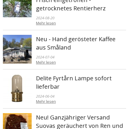
getrocknetes Rentierherz
2024-08-20
Mehr lesen
Neu - Hand gerösteter Kaffee
aus Småland
2024-07-04
Mehr lesen
Delite Fyrtårn Lampe sofort
lieferbar
2024-06-04
Mehr lesen
Neu! Ganzjähriger Versand
Suovas geräuchert von Ren und