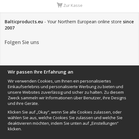
Zur Kasse
Balticproducts.eu
- Your Northern European online store
since
2007
Folgen Sie uns
NEWSLETTER
Wir passen Ihre Erfahrung an
Wir verwenden Cookies, um Ihnen ein personalisiertes
Einkaufserlebnis und personalisierte Werbung zu bieten und
Anmelden
unsere Websites zuverlässig und sicher zu halten. Zu diesem
Zweck sammeln wir Informationen über Benutzer, ihre Designs
Impressum
und ihre Geräte.
VAMOS Commerce AB
Klicken Sie auf „Okay“, wenn Sie alle Cookies zulassen, oder
Organisationsnummer: 559502-0453
wählen Sie aus, welche Cookies Sie zulassen und welche Sie
deaktivieren möchten, indem Sie unten auf „Einstellungen“
klicken.