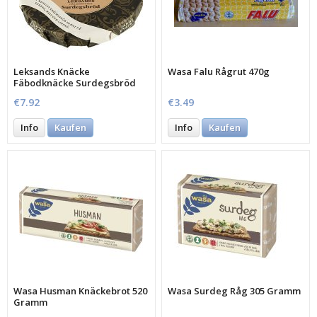
Leksands Knäcke
Wasa Falu Rågrut 470g
Fäbodknäcke Surdegsbröd
730g
€7.92
€3.49
Info
Kaufen
Info
Kaufen
Wasa Husman Knäckebrot 520
Wasa Surdeg Råg 305 Gramm
Gramm