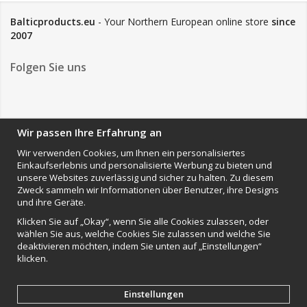
Balticproducts.eu
- Your Northern European online store
since
2007
Folgen Sie uns
NEWSLETTER
Wir passen Ihre Erfahrung an
Wir verwenden Cookies, um Ihnen ein personalisiertes
Einkaufserlebnis und personalisierte Werbung zu bieten und
Anmelden
unsere Websites zuverlässig und sicher zu halten. Zu diesem
Zweck sammeln wir Informationen über Benutzer, ihre Designs
Impressum
und ihre Geräte.
VAMOS Commerce AB
Klicken Sie auf „Okay“, wenn Sie alle Cookies zulassen, oder
Organisationsnummer: 559502-0453
wählen Sie aus, welche Cookies Sie zulassen und welche Sie
deaktivieren möchten, indem Sie unten auf „Einstellungen“
klicken.
Einstellungen