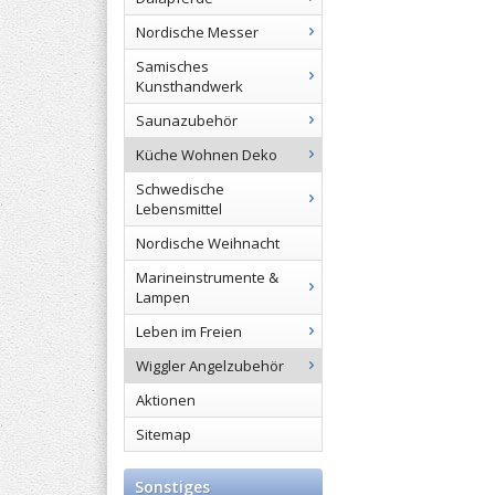
Nordische Messer
Samisches
Kunsthandwerk
Saunazubehör
Küche Wohnen Deko
Schwedische
Lebensmittel
Nordische Weihnacht
Marineinstrumente &
Lampen
Leben im Freien
Wiggler Angelzubehör
Aktionen
Sitemap
Sonstiges