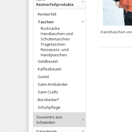
Rentierfellprodukte
Rentierfell
Taschen
Rucksäcke
Handtaschen und
Handtaschen und
Schultertaschen
Tragetaschen
Reisepass- und
Handytaschen
Geldbeutel
Kaffeebeutel
Gürtel
Sami Armbänder
Sami Crafts
Bürobedarf
Schuhpflege
Souvenirs aus
Schweden
Dalapferde