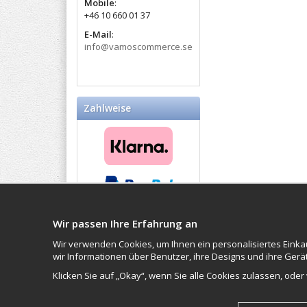
Mobile
:​
+46 10 660 01 37
E-Mail
:
info@vamoscommerce.se
Zahlweise
Wir passen Ihre Erfahrung an
Balticproducts.eu
- Your
Impressum
Northern European online
Wir verwenden Cookies, um Ihnen ein personalisiertes Eink
VAMOS Commer
store
since 2007
wir Informationen über Benutzer, ihre Designs und ihre Gerä
Organisationsn
Klicken Sie auf „Okay“, wenn Sie alle Cookies zulassen, oder