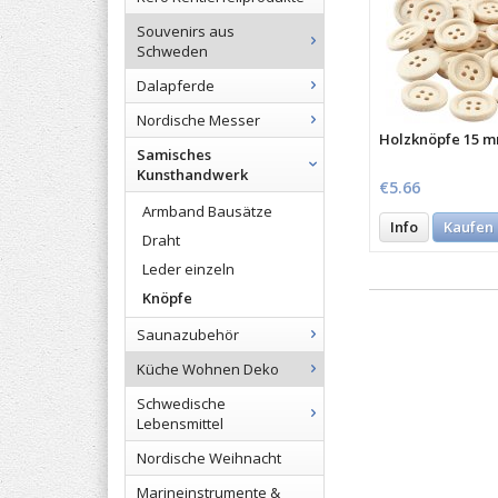
Souvenirs aus
Schweden
Dalapferde
Nordische Messer
Holzknöpfe 15 m
Samisches
Kunsthandwerk
€5.66
Armband Bausätze
Info
Kaufen
Draht
Leder einzeln
Knöpfe
Saunazubehör
Küche Wohnen Deko
Schwedische
Lebensmittel
Nordische Weihnacht
Marineinstrumente &