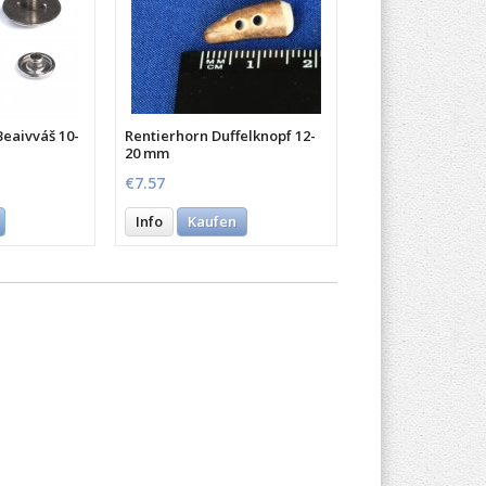
eaivváš 10-
Rentierhorn Duffelknopf 12-
20 mm
€7.57
Info
Kaufen