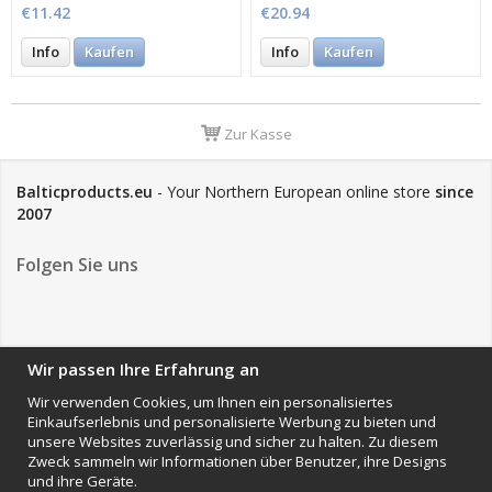
€11.42
€20.94
Info
Kaufen
Info
Kaufen
Zur Kasse
Balticproducts.eu
- Your Northern European online store
since
2007
Folgen Sie uns
NEWSLETTER
Wir passen Ihre Erfahrung an
Wir verwenden Cookies, um Ihnen ein personalisiertes
Einkaufserlebnis und personalisierte Werbung zu bieten und
Anmelden
unsere Websites zuverlässig und sicher zu halten. Zu diesem
Zweck sammeln wir Informationen über Benutzer, ihre Designs
Impressum
und ihre Geräte.