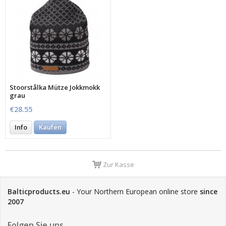
Stoorstålka Mütze Jokkmokk
grau
€28.55
Info
Kaufen
Zur Kasse
Balticproducts.eu
- Your Northern European online store
since
2007
Folgen Sie uns