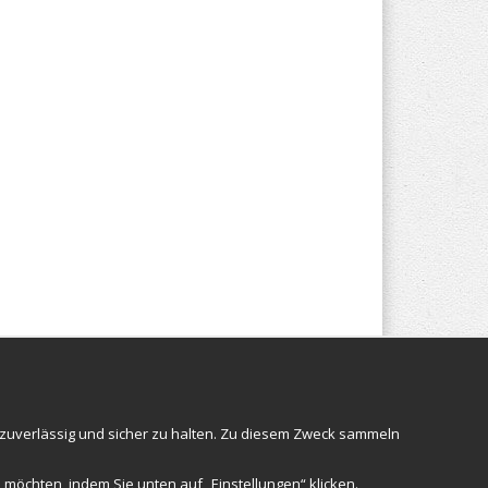
Folgen Sie uns
 zuverlässig und sicher zu halten. Zu diesem Zweck sammeln
 möchten, indem Sie unten auf „Einstellungen“ klicken.
Anmelden