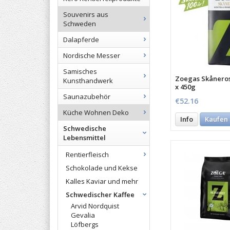
Souvenirs aus
Schweden
Dalapferde
Nordische Messer
Samisches
Zoegas Skåneros
Kunsthandwerk
x 450g
Saunazubehör
€52.16
Küche Wohnen Deko
Info
Kaufen
Schwedische
Lebensmittel
Rentierfleisch
Schokolade und Kekse
Kalles Kaviar und mehr
Schwedischer Kaffee
Arvid Nordquist
Gevalia
Löfbergs