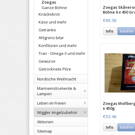
Zoegas
Zoegas Skåneros
Ganze Bohne
Bohne 6 x 450 G
Knäckebrot
€69.36
Käse und mehr
Getränke
Info
Kaufen
Ahlgrens bilar
Konfitüren und mehr
Tran - Omega-3 und mehr
Gewürze
Getrocknete Pilze
Nordische Weihnacht
Marineinstrumente &
Lampen
Leben im Freien
Zoegas Mollberg
x 450g
Wiggler Angelzubehör
€53.46
Aktionen
Info
Kaufen
Sitemap