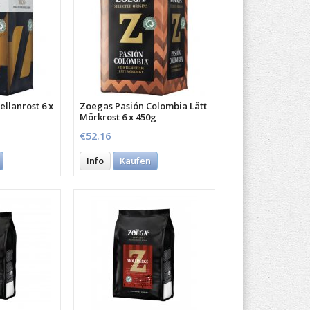
llanrost 6 x
Zoegas Pasión Colombia Lätt
Mörkrost 6 x 450g
€52.16
Info
Kaufen