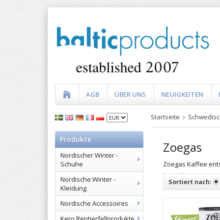
AGB
ÜBER UNS
NEUIGKEITEN
Startseite
Schwedisc
Produkte
Zoegas
Nordischer Winter -
Zoegas Kaffee en
Schuhe
Nordische Winter -
Sortiert nach:
Kleidung
Nordische Accessoires
Kero Rentierfellprodukte