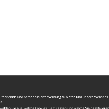
NEWSLETTER
aufserlebnis und personalisierte Werbung zu bieten und unsere Websites
ce AB
te.
ummer: 559502-0453
 wählen Sie aus, welche Cookies Sie zulassen und welche Sie deaktivieren