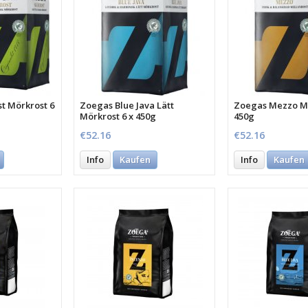
t Mörkrost 6
Zoegas Blue Java Lätt
Zoegas Mezzo Me
Mörkrost 6 x 450g
450g
€52.16
€52.16
Info
Kaufen
Info
Kaufen