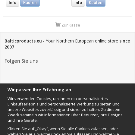
Info
Kaufen
Info
Kaufen
Zur Kasse
Balticproducts.eu
- Your Northern European online store
since
2007
Folgen Sie uns
NEWSLETTER
Wir passen Ihre Erfahrung an
Wir verwenden Cookies, um Ihnen ein personalisiertes
Einkaufserlebnis und personalisierte Werbung zu bieten und
Anmelden
unsere Websites zuverlässig und sicher zu halten. Zu diesem
Zweck sammeln wir Informationen über Benutzer, ihre Designs
Impressum
und ihre Geräte.
VAMOS Commerce AB
Klicken Sie auf „Okay“, wenn Sie alle Cookies zulassen, oder
Organisationsnummer: 559502-0453
wählen Sie aus, welche Cookies Sie zulassen und welche Sie