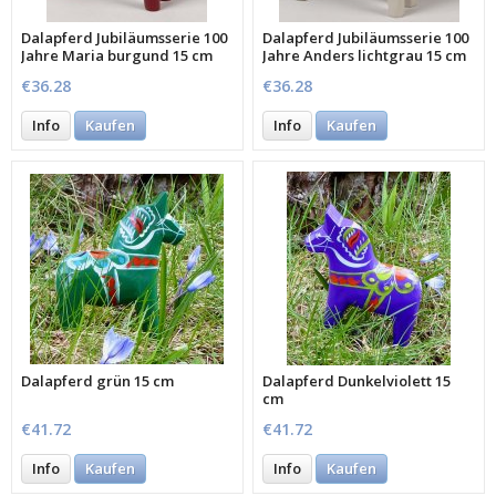
Dalapferd Jubiläumsserie 100
Dalapferd Jubiläumsserie 100
Jahre Maria burgund 15 cm
Jahre Anders lichtgrau 15 cm
€36.28
€36.28
Info
Kaufen
Info
Kaufen
Dalapferd grün 15 cm
Dalapferd Dunkelviolett 15
cm
€41.72
€41.72
Info
Kaufen
Info
Kaufen