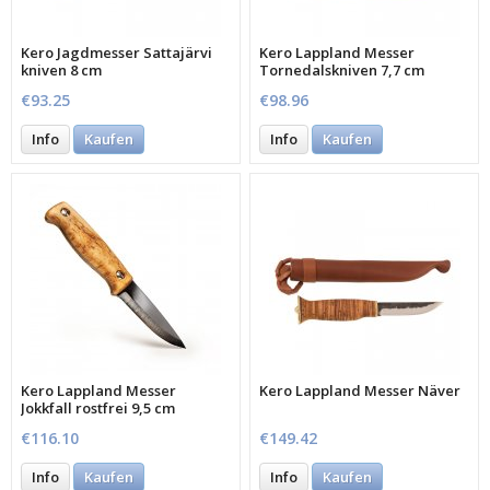
Kero Jagdmesser Sattajärvi
Kero Lappland Messer
kniven 8 cm
Tornedalskniven 7,7 cm
€93.25
€98.96
Info
Kaufen
Info
Kaufen
Kero Lappland Messer
Kero Lappland Messer Näver
Jokkfall rostfrei 9,5 cm
€116.10
€149.42
Info
Kaufen
Info
Kaufen