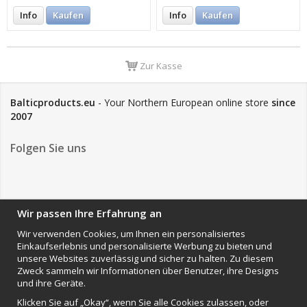
Info
Kaufen
Info
Kaufen
Zur Kasse
Balticproducts.eu
- Your Northern European online store
since
2007
Folgen Sie uns
NEWSLETTER
Wir passen Ihre Erfahrung an
Wir verwenden Cookies, um Ihnen ein personalisiertes
Einkaufserlebnis und personalisierte Werbung zu bieten und
Anmelden
unsere Websites zuverlässig und sicher zu halten. Zu diesem
Zweck sammeln wir Informationen über Benutzer, ihre Designs
Impressum
und ihre Geräte.
VAMOS Commerce AB
Klicken Sie auf „Okay“, wenn Sie alle Cookies zulassen, oder