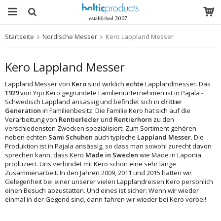
Startseite
Nordische Messer
Kero Lappland Messer
Das Produkt wurde in Ihren Warenkorb gelegt
Kero Lappland Messer
Lappland Messer von
Kero
sind wirklich
echte
Lapplandmesser. Das
1929
von Yrjö Kero gegründete Familienunternehmen ist in Pajala -
Schwedisch Lappland ansässig und befindet sich in
dritter
Generation
in Familienbesitz. Die Familie Kero hat sich auf die
Verarbeitung von
Rentierleder
und
Rentierhorn
zu den
verschiedensten Zwecken spezialisiert. Zum Sortiment gehören
neben echten
Sami Schuhen
auch typische
Lappland Messer
. Die
Produktion ist in Pajala ansässig, so dass man sowohl zurecht davon
sprechen kann, dass Kero
Made in Sweden
wie Made in Laponia
produziert. Uns verbindet mit Kero schon eine sehr lange
Zusammenarbeit. In den Jahren 2009, 2011 und 2015 hatten wir
Gelegenheit bei einer unserer vielen Lapplandreisen Kero persönlich
einen Besuch abzustatten. Und eines ist sicher: Wenn wir wieder
einmal in der Gegend sind, dann fahren wir wieder bei Kero vorbei!