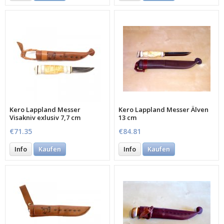
Kero Lappland Messer
Kero Lappland Messer Älven
Visakniv exlusiv 7,7 cm
13 cm
€71.35
€84.81
Info
Kaufen
Info
Kaufen