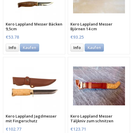
Kero Lappland Messer Bäcken
Kero Lappland Messer
9,5cm
Björnen 14 cm
€53.78
€93.25
Info
Kaufen
Info
Kaufen
Kero Lappland Jagdmesser
Kero Lappland Messer
mit Fingerschutz
Täljkniv zum schnitzen
€102.77
€123.71