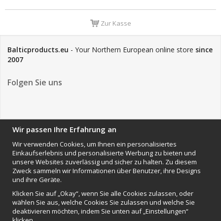
Zur Kasse
Balticproducts.eu
- Your Northern European online store
since
2007
Folgen Sie uns
NEWSLETTER
Wir passen Ihre Erfahrung an
Wir verwenden Cookies, um Ihnen ein personalisiertes
Einkaufserlebnis und personalisierte Werbung zu bieten und
Anmelden
unsere Websites zuverlässig und sicher zu halten. Zu diesem
Zweck sammeln wir Informationen über Benutzer, ihre Designs
Impressum
und ihre Geräte.
VAMOS Commerce AB
Klicken Sie auf „Okay“, wenn Sie alle Cookies zulassen, oder
Organisationsnummer: 559502-0453
wählen Sie aus, welche Cookies Sie zulassen und welche Sie
deaktivieren möchten, indem Sie unten auf „Einstellungen“
klicken.