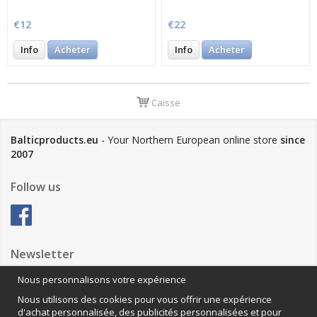
€12
€22
Info
Acheter
Info
Acheter
Caisse
Balticproducts.eu
- Your Northern European online store
since
2007
Follow us
Newsletter
Nous personnalisons votre expérience
Nous utilisons des cookies pour vous offrir une expérience
Anmäl mig
d'achat personnalisée, des publicités personnalisées et pour