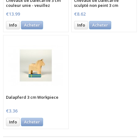
Chevaux de Dalécarlie 3 cm
Chevaux de Dalécarlie
couleur unie - veuillez
sculpté non peint 3 cm
sélectionner la couleur
€13.99
€8.62
Info
Acheter
Info
Acheter
Dalapferd 3 cm Workpiece
€3.36
Info
Acheter