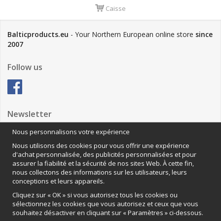
Caisse
Balticproducts.eu
- Your Northern European online store
since
2007
Follow us
Newsletter
Nous personnalisons votre expérience
Nous utilisons des cookies pour vous offrir une expérience
Anmäl mig
d'achat personnalisée, des publicités personnalisées et pour
assurer la fiabilité et la sécurité de nos sites Web. À cette fin,
Nous contacter
nous collectons des informations sur les utilisateurs, leurs
conceptions et leurs appareils.
VAMOS Commerce AB
Organisationsnummer: 559502-0453
Cliquez sur « OK » si vous autorisez tous les cookies ou
sélectionnez les cookies que vous autorisez et ceux que vous
souhaitez désactiver en cliquant sur « Paramètres » ci-dessous.