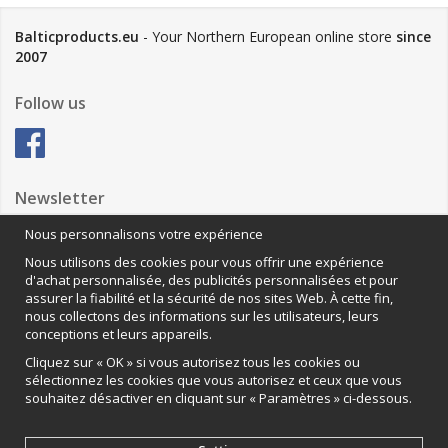
Balticproducts.eu
- Your Northern European online store
since
2007
Follow us
Newsletter
Nous personnalisons votre expérience
Nous utilisons des cookies pour vous offrir une expérience
Anmäl mig
d'achat personnalisée, des publicités personnalisées et pour
assurer la fiabilité et la sécurité de nos sites Web. À cette fin,
Nous contacter
nous collectons des informations sur les utilisateurs, leurs
conceptions et leurs appareils.
VAMOS Commerce AB
Organisationsnummer: 559502-0453
Cliquez sur « OK » si vous autorisez tous les cookies ou
sélectionnez les cookies que vous autorisez et ceux que vous
souhaitez désactiver en cliquant sur « Paramètres » ci-dessous.