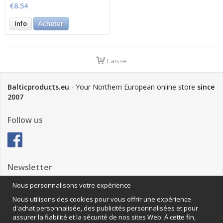
Gramm
€8.54
Info
Acheter
Caisse
Balticproducts.eu
- Your Northern European online store
since
2007
Follow us
Newsletter
Nous personnalisons votre expérience
Nous utilisons des cookies pour vous offrir une expérience
Anmäl mig
d'achat personnalisée, des publicités personnalisées et pour
assurer la fiabilité et la sécurité de nos sites Web. À cette fin,
Nous contacter