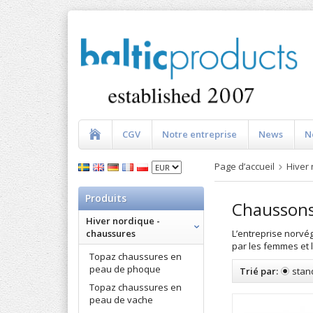
CGV
Notre entreprise
News
N
Page d’accueil
Hiver
Produits
Chaussons
Hiver nordique -
L’entreprise norvég
chaussures
par les femmes et
Topaz chaussures en
peau de phoque
Trié par:
stan
Topaz chaussures en
peau de vache