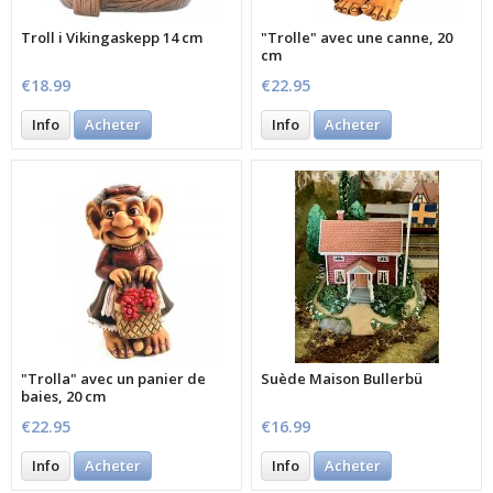
Troll i Vikingaskepp 14 cm
"Trolle" avec une canne, 20
cm
€18.99
€22.95
Info
Acheter
Info
Acheter
"Trolla" avec un panier de
Suède Maison Bullerbü
baies, 20 cm
€22.95
€16.99
Info
Acheter
Info
Acheter