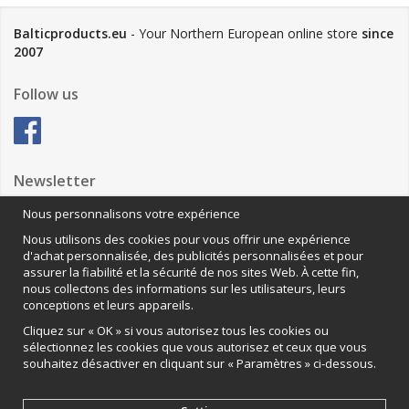
Balticproducts.eu
- Your Northern European online store
since
2007
Follow us
Newsletter
Nous personnalisons votre expérience
Nous utilisons des cookies pour vous offrir une expérience
Anmäl mig
d'achat personnalisée, des publicités personnalisées et pour
assurer la fiabilité et la sécurité de nos sites Web. À cette fin,
Nous contacter
nous collectons des informations sur les utilisateurs, leurs
conceptions et leurs appareils.
VAMOS Commerce AB
Organisationsnummer: 559502-0453
Cliquez sur « OK » si vous autorisez tous les cookies ou
sélectionnez les cookies que vous autorisez et ceux que vous
souhaitez désactiver en cliquant sur « Paramètres » ci-dessous.