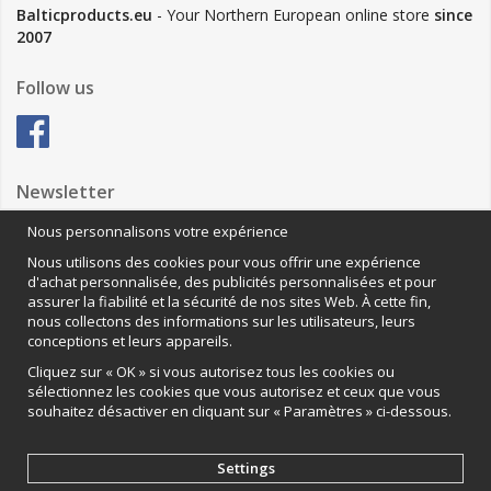
Balticproducts.eu
- Your Northern European online store
since
2007
Follow us
Newsletter
Nous personnalisons votre expérience
Nous utilisons des cookies pour vous offrir une expérience
Anmäl mig
d'achat personnalisée, des publicités personnalisées et pour
assurer la fiabilité et la sécurité de nos sites Web. À cette fin,
Nous contacter
nous collectons des informations sur les utilisateurs, leurs
conceptions et leurs appareils.
VAMOS Commerce AB
Organisationsnummer: 559502-0453
Cliquez sur « OK » si vous autorisez tous les cookies ou
sélectionnez les cookies que vous autorisez et ceux que vous
souhaitez désactiver en cliquant sur « Paramètres » ci-dessous.
Settings