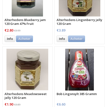
Alterhedens Blueberry jam
Alterhedens Lingonberry jelly
120 Gram 47% Fruit
120 Gram
€2.80
€3.89
€3.99
Info
Acheter
Info
Acheter
Alterhedens Meadowsweet
Bob Lingonsylt 385 Gramm
jelly 120 Gram
€1.90
€6.60
€3.89