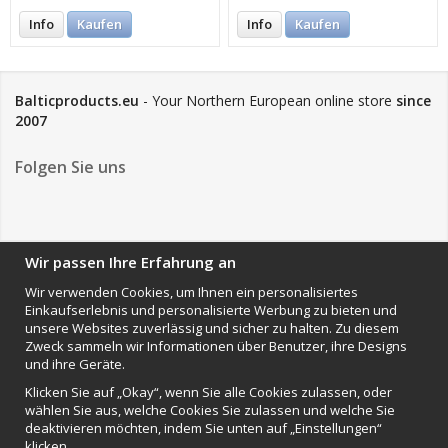
Info
Kaufen
Info
Kaufen
Balticproducts.eu
- Your Northern European online store
since
2007
Folgen Sie uns
NEWSLETTER
Wir passen Ihre Erfahrung an
Wir verwenden Cookies, um Ihnen ein personalisiertes
Einkaufserlebnis und personalisierte Werbung zu bieten und
Anmelden
unsere Websites zuverlässig und sicher zu halten. Zu diesem
Zweck sammeln wir Informationen über Benutzer, ihre Designs
Impressum
und ihre Geräte.
VAMOS Commerce AB
Klicken Sie auf „Okay“, wenn Sie alle Cookies zulassen, oder
Organisationsnummer: 559502-0453
wählen Sie aus, welche Cookies Sie zulassen und welche Sie
deaktivieren möchten, indem Sie unten auf „Einstellungen“
klicken.