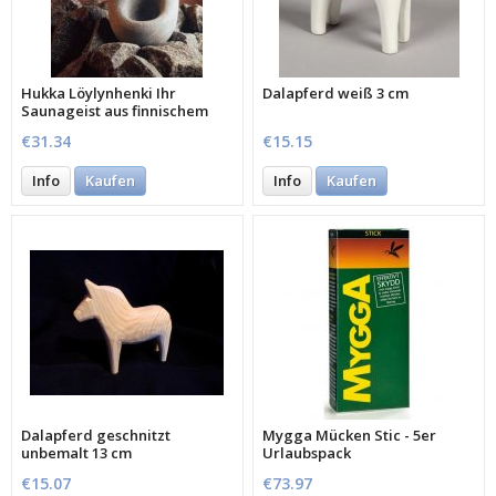
Hukka Löylynhenki Ihr
Dalapferd weiß 3 cm
Saunageist aus finnischem
Speckstein
€31.34
€15.15
Info
Kaufen
Info
Kaufen
Dalapferd geschnitzt
Mygga Mücken Stic - 5er
unbemalt 13 cm
Urlaubspack
€15.07
€73.97