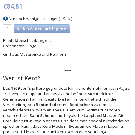
€84.81
Nur noch wenige auf Lager (1 Stck.)
In den Warenkorb legen »
Produktbeschreibungen:
Carbonstahlklinge,
Griff aus Maserbirke und Renhorn
***
Wer ist Kero?
Das
1929
von Yrjö Kero gegründete Familienunternehmen ist in Pajala
- Schwedisch Lappland ansässig und befindet sich in
dritter
Generation
in Familienbesitz. Die Familie Kero hat sich auf die
Verarbeitung von
Rentierleder
und
Rentierhorn
zu den
verschiedensten Zwecken spezialisiert. Zum Sortiment gehören
neben echten
Sami Schuhen
auch typische
Lappland Messer
. Die
Produktion ist in Pajala ansässig, so dass man sowohl zurecht davon
sprechen kann, dass Kero
Made in Sweden
wie Made in Laponia
produziert. Uns verbindet mit Kero schon eine sehr lange