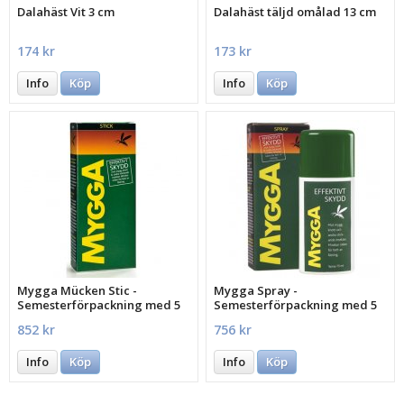
Dalahäst Vit 3 cm
Dalahäst täljd omålad 13 cm
174 kr
173 kr
Info
Köp
Info
Köp
Mygga Mücken Stic -
Mygga Spray -
Semesterförpackning med 5
Semesterförpackning med 5
st.
st.
852 kr
756 kr
Info
Köp
Info
Köp