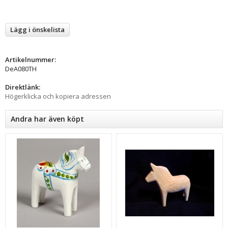
Lägg i önskelista
Artikelnummer:
DeA080TH
Direktlänk:
Högerklicka och kopiera adressen
Andra har även köpt