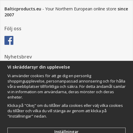
Balticproducts.eu
- Your Northern European online store
since
2007
Följ oss
Nyhetsbrev
Vi skräddarsyr din upplevelse
Vi använder cookies för att ge dig en personlig
Anmäl mig
shoppingupplevelse, personanpassad annonsering och för hålla
våra webbplatser tillförlitliga och säkra. För detta ändamål samlar
Impressum
vi in information om användarna, deras mönster och deras
enheter.
VAMOS Commerce AB
Organisationsnummer: 559502-0453
Klicka på "Okej" om du tillåter alla cookies eller välj vilka cookies
du tillåter och vilka du vill stänga av genom att klicka på
"Inställningar" nedan.
Inställningar