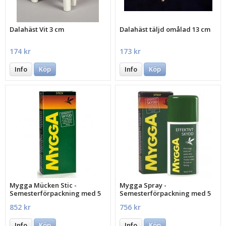
Dalahäst Vit 3 cm
Dalahäst täljd omålad 13 cm
174 kr
173 kr
Info
Köp
Info
Köp
Mygga Mücken Stic -
Mygga Spray -
Semesterförpackning med 5
Semesterförpackning med 5
st.
st.
852 kr
756 kr
Info
Köp
Info
Köp