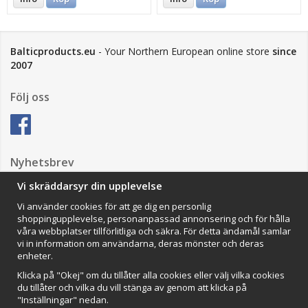
Balticproducts.eu
- Your Northern European online store
since
2007
Följ oss
Nyhetsbrev
Vi skräddarsyr din upplevelse
Vi använder cookies för att ge dig en personlig
Anmäl mig
shoppingupplevelse, personanpassad annonsering och för hålla
våra webbplatser tillförlitliga och säkra. För detta ändamål samlar
Impressum
vi in information om användarna, deras mönster och deras
enheter.
VAMOS Commerce AB
Organisationsnummer: 559502-0453
Klicka på "Okej" om du tillåter alla cookies eller välj vilka cookies
du tillåter och vilka du vill stänga av genom att klicka på
"Inställningar" nedan.