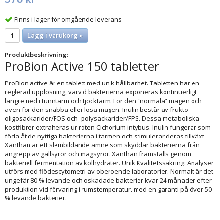
Finns i lager för omgående leverans
Lägg i varukorg »
Produktbeskrivning:
ProBion Active 150 tabletter
ProBion active är en tablett med unik hållbarhet. Tabletten har en
reglerad upplösning, varvid bakterierna exponeras kontinuerligt
längre ned i tunntarm och tjocktarm. För den “normala” magen och
även för den snabba eller lösa magen. Inulin består av frukto-
oligosackarider/FOS och -polysackarider/FPS. Dessa metaboliska
kostfibrer extraheras ur roten Cichorium intybus. Inulin fungerar som
föda åt de nyttiga bakterierna i tarmen och stimulerar deras tillväxt.
Xanthan är ett slembildande ämne som skyddar bakterierna från
angrepp av gallsyror och magsyror. Xanthan framställs genom
bakteriell fermentation av kolhydrater. Unik Kvalitetssäkring: Analyser
utförs med flödescytometri av oberoende laboratorier. Normalt är det
ungefär 80 % levande och oskadade bakterier kvar 24 månader efter
produktion vid förvaring i rumstemperatur, med en garanti på över 50
% levande bakterier.