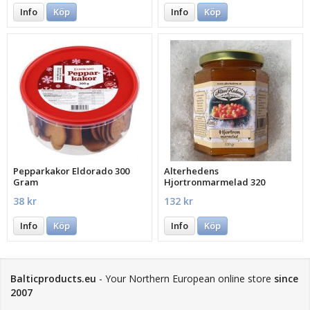
Info
Köp
Info
Köp
Pepparkakor Eldorado 300
Alterhedens
Gram
Hjortronmarmelad 320
Gramm 70% frukt
38 kr
132 kr
Info
Köp
Info
Köp
Balticproducts.eu
- Your Northern European online store
since
2007