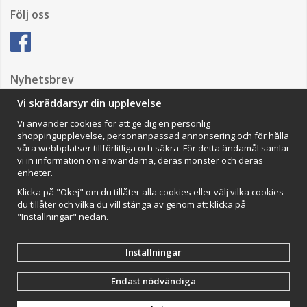
Följ oss
Nyhetsbrev
Vi skräddarsyr din upplevelse
Vi använder cookies för att ge dig en personlig
Anmäl mig
shoppingupplevelse, personanpassad annonsering och för hålla
våra webbplatser tillförlitliga och säkra. För detta ändamål samlar
Impressum
vi in information om användarna, deras mönster och deras
enheter.
VAMOS Commerce AB
Organisationsnummer: 559502-0453
Klicka på "Okej" om du tillåter alla cookies eller välj vilka cookies
du tillåter och vilka du vill stänga av genom att klicka på
"Inställningar" nedan.
Inställningar
Endast nödvändiga
Drift & produktion:
Wikinggruppen