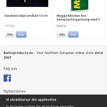
Dalahäst täljd omålad 13 cm
Mygga Mücken Stic -
Semesterförpackning med 5
st.
173 kr
849 kr
Info
Köp
Info
Köp
Balticproducts.eu
- Your Northern European online store
since
2007
Följ oss
Nyhetsbrev
Vi skräddarsyr din upplevelse
Vi använder cookies för att ge dig en personlig