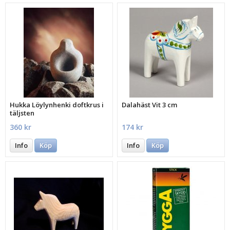
Hukka Löylynhenki doftkrus i
Dalahäst Vit 3 cm
täljsten
360 kr
174 kr
Info
Köp
Info
Köp