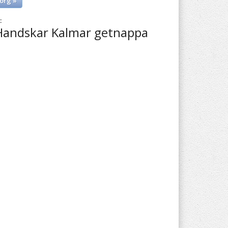
org »
:
Handskar Kalmar getnappa