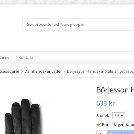
sbrev
Kontakt
ccessoarer
Damhandskar Läder
Börjesson Handskar Kalmar getnap
Börjesson 
633 kr
Storlek
Finns i lager för