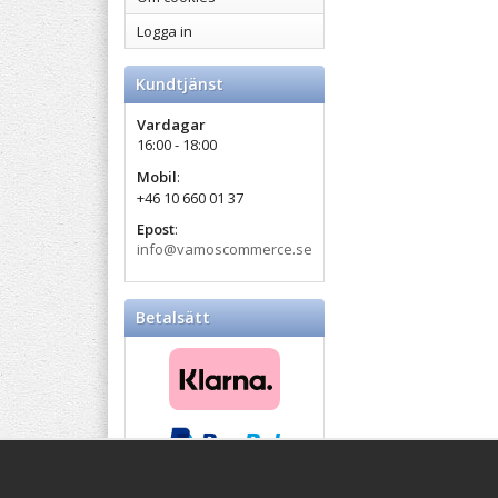
Logga in
Kundtjänst
Vardagar
16:00 - 18:00
Mobil
:
+46 10 660 01 37
Epost
:
info@vamoscommerce.se
Betalsätt