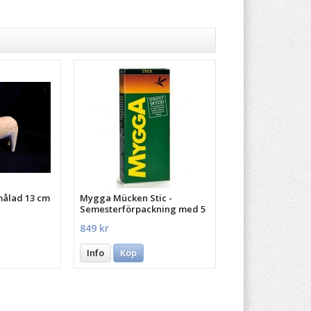
målad 13 cm
Mygga Mücken Stic -
Semesterförpackning med 5
st.
849 kr
Info
Köp