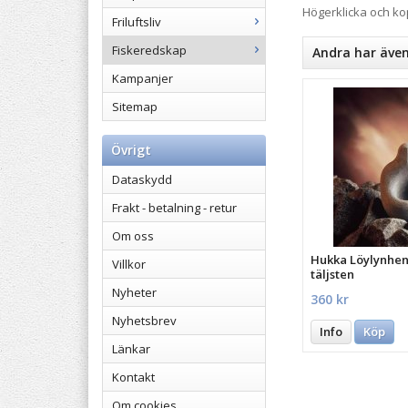
Högerklicka och k
Friluftsliv
Fiskeredskap
Andra har äve
Kampanjer
Sitemap
Övrigt
Dataskydd
Frakt - betalning - retur
Om oss
Hukka Löylynhenk
Villkor
täljsten
Nyheter
360 kr
Nyhetsbrev
Info
Köp
Länkar
Kontakt
Om cookies