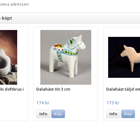
opiera adressen
n köpt
i doftkrus i
Dalahäst Vit 3 cm
Dalahäst täljd o
174 kr
173 kr
Info
Köp
Info
Köp