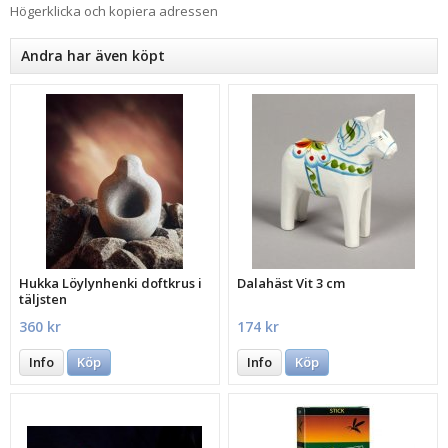
Högerklicka och kopiera adressen
Andra har även köpt
Hukka Löylynhenki doftkrus i
Dalahäst Vit 3 cm
täljsten
360 kr
174 kr
Info
Köp
Info
Köp