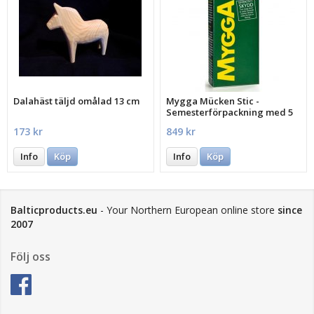
Dalahäst täljd omålad 13 cm
Mygga Mücken Stic -
Semesterförpackning med 5
st.
173 kr
849 kr
Info
Köp
Info
Köp
Balticproducts.eu
- Your Northern European online store
since
2007
Följ oss