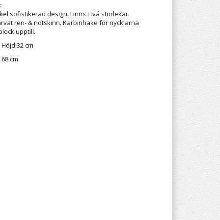
:
l sofistikerad design. Finns i två storlekar.
arvat ren- & nötskinn. Karbinhake för nycklarna
ock upptill.
. Höjd 32 cm
 68 cm