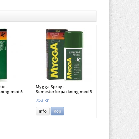
ic -
Mygga Spray -
kning med 5
Semesterförpackning med 5
st.
753 kr
Info
Köp