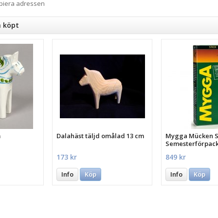
opiera adressen
n köpt
m
Dalahäst täljd omålad 13 cm
Mygga Mücken St
Semesterförpac
st.
173 kr
849 kr
Info
Köp
Info
Köp