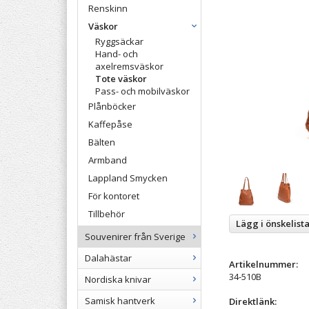
Renskinn
Väskor
Ryggsäckar
Hand- och
axelremsväskor
Tote väskor
Pass- och mobilväskor
Plånböcker
Kaffepåse
Bälten
Armband
Lappland Smycken
För kontoret
Tillbehör
Lägg i önskelist
Souvenirer från Sverige
Dalahästar
Artikelnummer:
34-510B
Nordiska knivar
Samisk hantverk
Direktlänk: