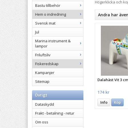
Högerklicka och k
Bastu tillbehör
Hem o indredning
Andra har äve
Svensk mat
Jul
Marina instrument &
lampor
Friluftsliv
Fiskeredskap
Kampanjer
Dalahäst Vit 3 c
Sitemap
174 kr
Övrigt
Info
Köp
Dataskydd
Frakt - betalning - retur
Om oss