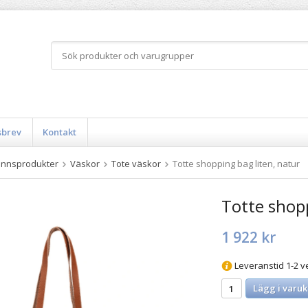
sbrev
Kontakt
innsprodukter
Väskor
Tote väskor
Totte shopping bag liten, natur
Totte shopp
1 922 kr
Leveranstid 1-2 v
Lägg i varuk