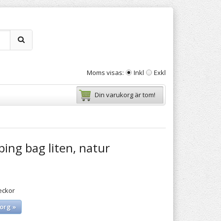
Moms visas:
Inkl
Exkl
Din varukorg är tom!
ing bag liten, natur
eckor
org »