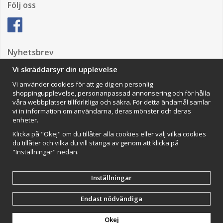
Följ oss
Nyhetsbrev
Vi skräddarsyr din upplevelse
Vi använder cookies för att ge dig en personlig
Anmäl mig
shoppingupplevelse, personanpassad annonsering och för hålla
våra webbplatser tillförlitliga och säkra. För detta ändamål samlar
Impressum
vi in information om användarna, deras mönster och deras
enheter.
VAMOS Commerce AB
Organisationsnummer: 559502-0453
Klicka på "Okej" om du tillåter alla cookies eller välj vilka cookies
du tillåter och vilka du vill stänga av genom att klicka på
"Inställningar" nedan.
Inställningar
Endast nödvändiga
Drift & produktion:
Wikinggruppen
Okej