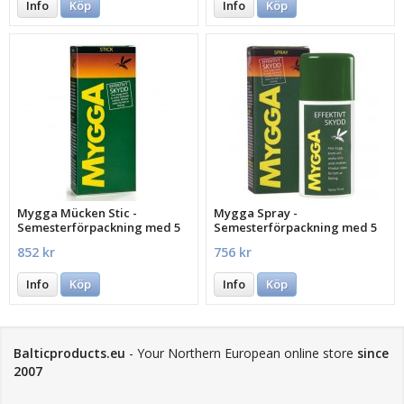
Info
Köp
Info
Köp
Mygga Mücken Stic -
Mygga Spray -
Semesterförpackning med 5
Semesterförpackning med 5
st.
st.
852 kr
756 kr
Info
Köp
Info
Köp
Balticproducts.eu
- Your Northern European online store
since
2007