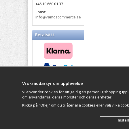
+46 10 660 01 37
Epost
:
info@vamoscommerce.se
Betalsätt
Vi skräddarsyr din upplevelse
Balticproducts.eu
- Your
Impressum
Northern European online
Vi använder cookies för att ge dig en personlig shoppinguppl
VAMOS Commer
store
since 2007
om användarna, deras mönster och deras enheter.
Organisationsn
Klicka på "Okej" om du tillåter alla cookies eller välj vilka coo
Instäl