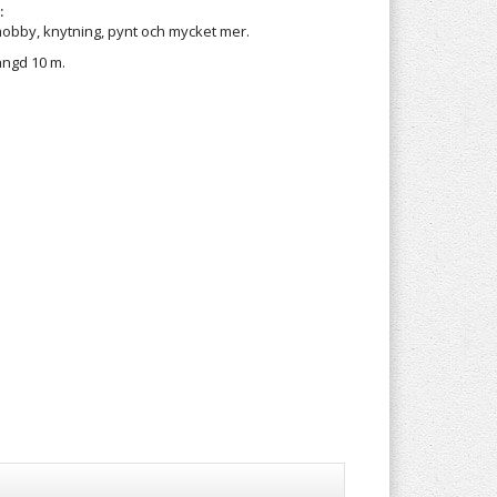
:
 hobby, knytning, pynt och mycket mer.
ängd 10 m.