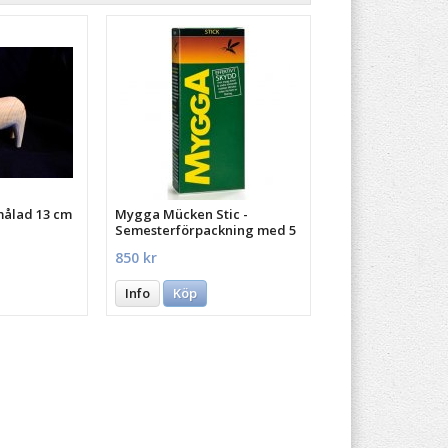
målad 13 cm
Mygga Mücken Stic -
Semesterförpackning med 5
st.
850 kr
Info
Köp