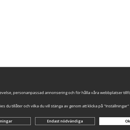
Nyhetsbrev
evelse, personanpassad annonsering och för hålla våra webbplatser tillförl
ce AB
ummer: 559502-0453
kies du tillåter och vilka du vill stänga av genom att klicka på "Inställninga
lningar
Endast nödvändiga
Ok
Drift & produktion:
Wikinggruppen