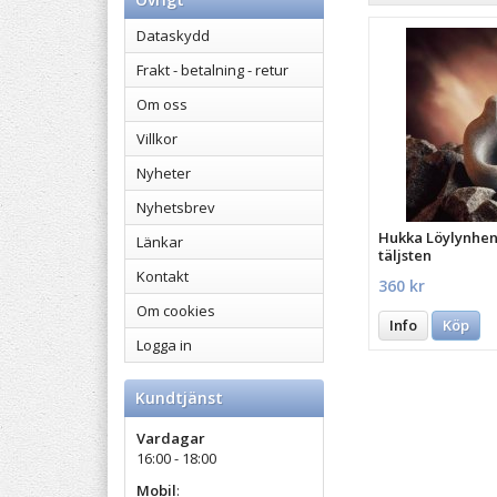
Dataskydd
Frakt - betalning - retur
Om oss
Villkor
Nyheter
Nyhetsbrev
Hukka Löylynhenk
Länkar
täljsten
Kontakt
360 kr
Om cookies
Info
Köp
Logga in
Kundtjänst
Vardagar
16:00 - 18:00
Mobil
: