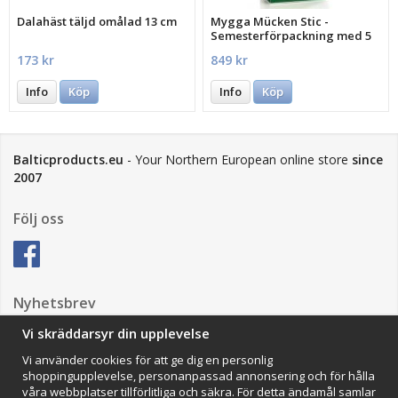
Dalahäst täljd omålad 13 cm
Mygga Mücken Stic -
Semesterförpackning med 5
st.
173 kr
849 kr
Info
Köp
Info
Köp
Balticproducts.eu
- Your Northern European online store
since
2007
Följ oss
Nyhetsbrev
Vi skräddarsyr din upplevelse
Vi använder cookies för att ge dig en personlig
Anmäl mig
shoppingupplevelse, personanpassad annonsering och för hålla
våra webbplatser tillförlitliga och säkra. För detta ändamål samlar