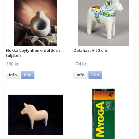
Hukka Löylynhenki doftkrus i
Dalahäst Vit 3 cm
täljsten
360 kr
174 kr
Info
Köp
Info
Köp